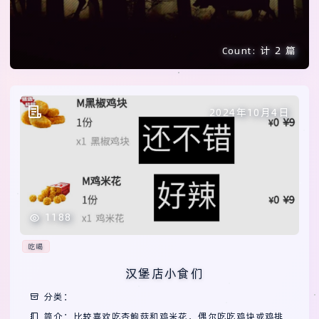
计 2 篇
Count:
2024年10月4日
1188
吃喝
汉堡店小食们
分类：
简介：比较喜欢吃杏鲍菇和鸡米花，偶尔吃吃鸡块或鸡排