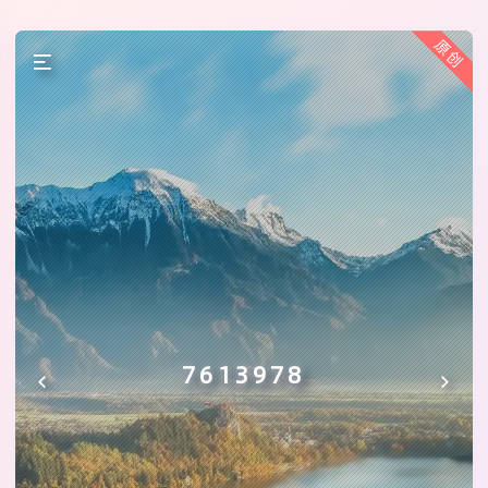
原创
7613978