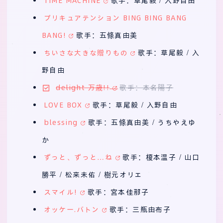
TIME MACHINE
歌手：草尾毅 / 入野自由
プリキュアテンション BING BING BANG
BANG!
歌手：五條真由美
ちいさな大きな贈りもの
歌手：草尾毅 / 入
野自由
delight 万歳!!
歌手：本名陽子
LOVE BOX
歌手：草尾毅 / 入野自由
blessing
歌手：五條真由美 / うちやえゆ
か
ずっと、ずっと…ね
歌手：榎本温子 / 山口
勝平 / 松来未佑 / 樹元オリエ
スマイル!
歌手：宮本佳那子
オッケー.バトン
歌手：三瓶由布子