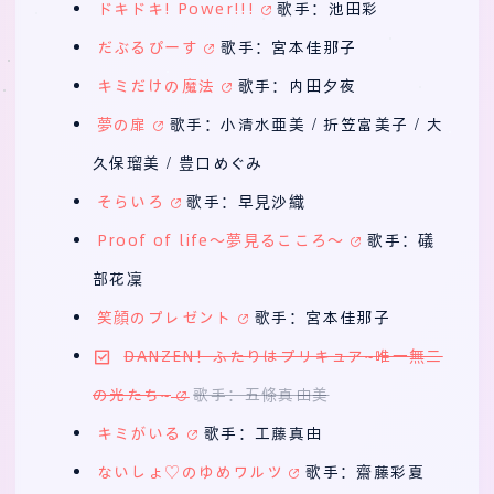
ドキドキ! Power!!!
歌手：池田彩
だぶるぴーす
歌手：宮本佳那子
キミだけの魔法
歌手：内田夕夜
夢の扉
歌手：小清水亜美 / 折笠富美子 / 大
久保瑠美 / 豊口めぐみ
そらいろ
歌手：早見沙織
Proof of life～夢見るこころ～
歌手：礒
部花凜
笑顔のプレゼント
歌手：宮本佳那子
DANZEN！ふたりはプリキュア~唯一無二
の光たち~
歌手：五條真由美
キミがいる
歌手：工藤真由
ないしょ♡のゆめワルツ
歌手：齋藤彩夏