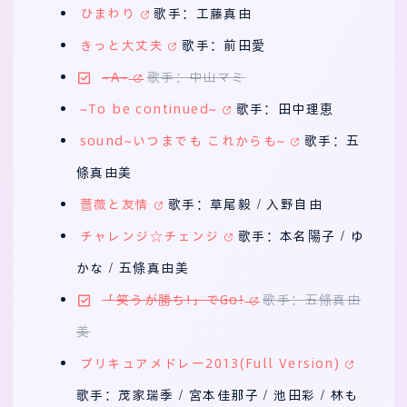
ひまわり
歌手：工藤真由
きっと大丈夫
歌手：前田愛
~A~
歌手：中山マミ
~To be continued~
歌手：田中理恵
sound~いつまでも これからも~
歌手：五
條真由美
薔薇と友情
歌手：草尾毅 / 入野自由
チャレンジ☆チェンジ
歌手：本名陽子 / ゆ
かな / 五條真由美
「笑うが勝ち!」でGo!
歌手：五條真由
美
プリキュアメドレー2013(Full Version)
歌手：茂家瑞季 / 宮本佳那子 / 池田彩 / 林も