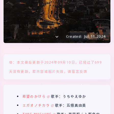
Jul.11.2024
Created:
：本文最后更新于2024年09月10日，已经过了699
天没有更新，若内容或图片失效，请留言反馈
希望のかけら
歌手：うちやえゆか
エガオノチカラ
歌手：五條真由美