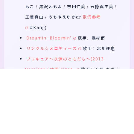
もこ / 黒沢ともよ / 吉田仁美 / 五條真由美 /
工藤真由 / うちやえゆか👉
歌词参考
#Kanji)
Dreamin' Bloomin'
歌手：嶋村侑
リンクル☆メロディーズ
歌手：北川理恵
プリキュア～永遠のともだち～(2013
Version)（映画 size）
歌手：工藤 真由 /
吉田 仁美 / 黒沢 ともよ
おっかしーなパティスリー
歌手：北川理恵
Try Try Try ～Remix for Chihaya
Yoshitake Ver.～
歌手：吉武千颯 / ひろ
がるスカイ！プリキュア
『ふたりはプリキュア Max Heart』ボーカル