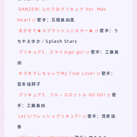
DANZEN! ふたりはプリキュア Ver. Max
Heart
歌手：五條真由美
まかせて★スプラッシュ☆スター★
歌手：う
ちやえゆか / Splash Stars
プリキュア5、スマイルgo go!
歌手：工藤真
由
キラキラしちゃってMy True Love!
歌手：
宮本佳那子
プリキュア5、フル・スロットル GO GO!
歌
手：工藤真由
Let’s!フレッシュプリキュア!
歌手：茂家瑞
季