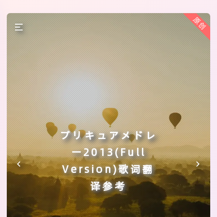
原创
プリキュアメドレ
ー2013(Full
Version)歌词翻
译参考