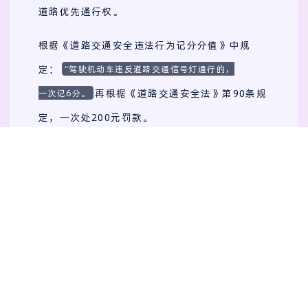
道路优先通行权。
根据《道路交通安全违法行为记分分值》中规
定：
“驾驶机动车违反道路交通信号灯通行的，
再根据《道路交通安全法》第90条规
一次记6分。
定，一次处200元罚款。
街头诈骗案
长沙市公安局公共交通治安管理分局承担打击公
交站、地铁等区域附近的街头诈骗犯罪行为。
该团伙6名成员因涉嫌诈骗罪，依据《中华人民共
和国刑法》、《中华人民共和国刑事诉讼法》之