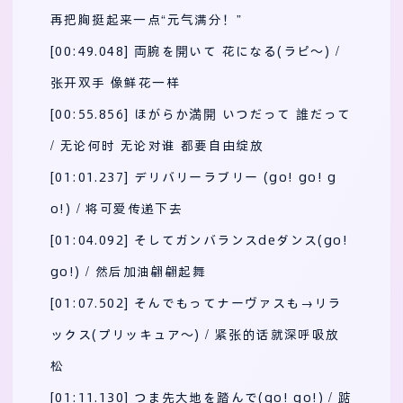
再把胸挺起来一点“元气满分！”
[00:49.048] 両腕を開いて 花になる(ラピ～) /
张开双手 像鲜花一样
[00:55.856] ほがらか満開 いつだって 誰だって
/ 无论何时 无论对谁 都要自由绽放
[01:01.237] デリバリーラブリー (go! go! g
o!) / 将可爱传递下去
[01:04.092] そしてガンバランスdeダンス(go!
go!) / 然后加油翩翩起舞
[01:07.502] そんでもってナーヴァスも→リラ
ックス(プリッキュア～) / 紧张的话就深呼吸放
松
[01:11.130] つま先大地を踏んで(go! go!) / 踮