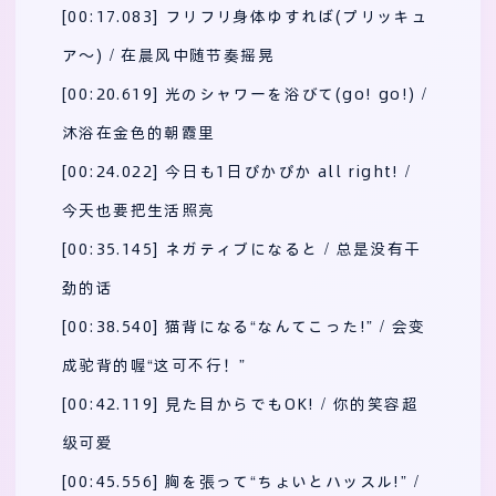
[00:17.083] フリフリ身体ゆすれば(プリッキュ
ア～) / 在晨风中随节奏摇晃
[00:20.619] 光のシャワーを浴びて(go! go!) /
沐浴在金色的朝霞里
[00:24.022] 今日も1日ぴかぴか all right! /
今天也要把生活照亮
[00:35.145] ネガティブになると / 总是没有干
劲的话
[00:38.540] 猫背になる“なんてこった!” / 会变
成驼背的喔“这可不行！”
[00:42.119] 見た目からでもOK! / 你的笑容超
级可爱
[00:45.556] 胸を張って“ちょいとハッスル!” /