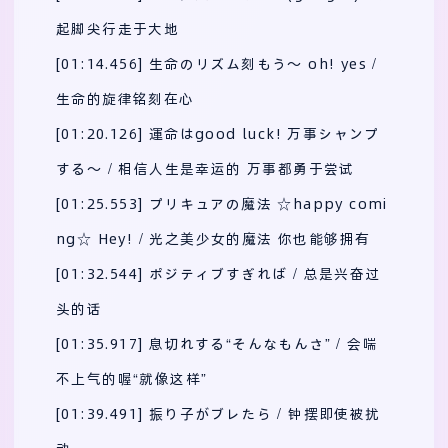
起脚尖行走于大地
[01:14.456] 生命のリズム刻もう～ oh! yes /
生命的旋律铭刻在心
[01:20.126] 運命はgood luck! 万事シャンプ
する～ / 相信人生是幸运的 万事都勇于尝试
[01:25.553] プリキュアの魔法 ☆happy comi
ng☆ Hey! / 光之美少女的魔法 你也能够拥有
[01:32.544] ポジティブすぎれば / 总是兴奋过
头的话
[01:35.917] 息切れする“そんなもんさ” / 会喘
不上气的喔“就像这样”
[01:39.491] 振り子がブレたら / 钟摆即使被扰