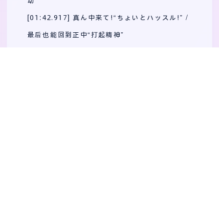
动
[01:42.917] 真ん中来て!“ちょいとハッスル!” /
最后也能回到正中“打起精神”
[01:46.400] 両腕を回して 鳥になる(チョピ～)
/ 挥动双臂 像飞鸟一样
[01:53.305] 元気フル回転 近くでも 遠くでも /
邻里也好 远方也好 肆意旋转
[01:58.572] デリバリーヘブンリー (go! go! g
o!) / 将幸福洒满人间
[02:01.457] そしてガンバランスdeダンス(go!
go!) / 然后加油翩翩起舞
[02:04.942] そんでもってシリアスも→リラッ
クス(プリッキュア～) / 钻进牛角尖的话就休息